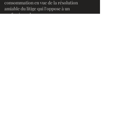
consommation en vue de la résolution
amiable du litige qui l'oppose à un
professionnel.
En application de l’article R. 156-1 du code de
la consommation, le cabinet vous
précise qu’il existe un médiateur de la
consommation pouvant être saisi en cas de
litige relatif aux honoraires.
Par voie postale à l'adresse : Médiateur de la
consommation de la profession d’avocat, 180
boulevard Haussmann, 75008 Paris
Par courriel à l'adresse :
mediateur-
conso@mediateur-consommation-avocat.fr
Directement par le site internet en
remplissant le formulaire de saisine.